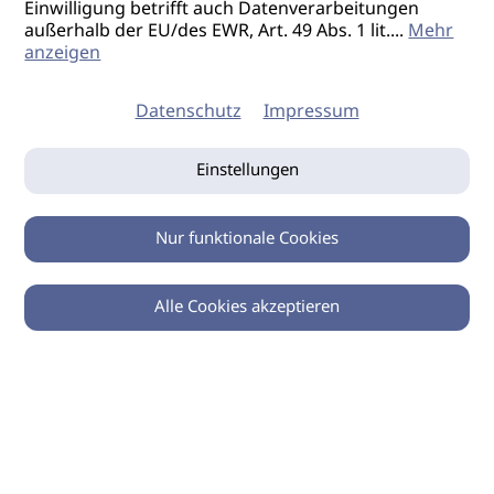
Einwilligung betrifft auch Datenverarbeitungen
außerhalb der EU/des EWR, Art. 49 Abs. 1 lit.
...
Mehr
anzeigen
Datenschutz
Impressum
Einstellungen
Nur funktionale Cookies
Alle Cookies akzeptieren
0
Zurück
Teilen
© 2026 imSalon Verlags GmbH