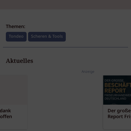
Themen:
Tondeo
Scheren & Tools
Aktuelles
Anzeige
 dank
Der große
offen
Report Fr