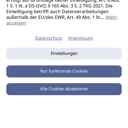
erfolgt auf Grundlage deiner Einwilligung, Art. 6 Abs.
1 S. 1 lit. a DS-GVO, § 165 Abs. 3 S. 2 TKG 2021. Die
Einwilligung betrifft auch Datenverarbeitungen
außerhalb der EU/des EWR, Art. 49 Abs. 1 lit.
...
Mehr
anzeigen
Datenschutz
Impressum
Einstellungen
Nur funktionale Cookies
Alle Cookies akzeptieren
0
Zurück
Teilen