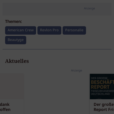
Anzeige
Themen:
American Crew
Revlon Pro
Personalie
Beautyge
Aktuelles
Anzeige
 dank
Der große
offen
Report Fr