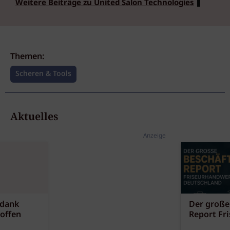
Weitere Beiträge zu United Salon Technologies
Themen:
Scheren & Tools
Aktuelles
Anzeige
 dank
Der große
offen
Report Fr