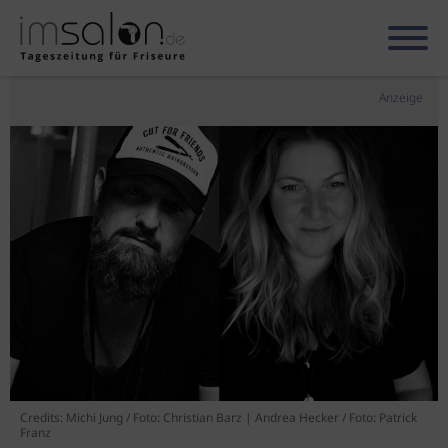
Anzeige
Credits: Michi Jung / Foto: Christian Barz | Andrea Hecker / Foto: Patrick
Franz