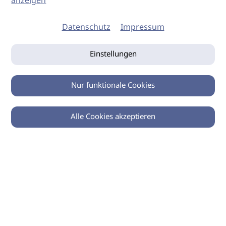
anzeigen
Datenschutz
Impressum
Einstellungen
Nur funktionale Cookies
Alle Cookies akzeptieren
0
Zurück
Teilen
© 2026 imSalon Verlags GmbH