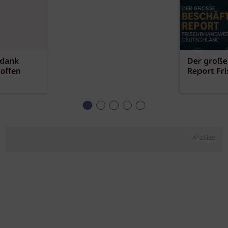
 dank
Der große
offen
Report Fr
Anzeige