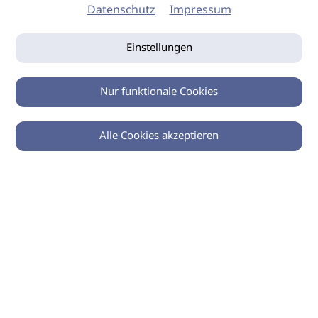
Datenschutz
Impressum
Einstellungen
Nur funktionale Cookies
Alle Cookies akzeptieren
0
Zurück
Teilen
© 2026 imSalon Verlags GmbH