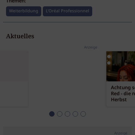
Themen:
Weiterbildung
L'Oréal Professionnel
Aktuelles
Anzeige
Achtung sc
Red - die 
Herbst
Anzeige