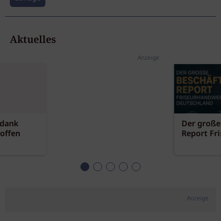
Aktuelles
Anzeige
 dank
Der große
offen
Report Fr
Anzeige