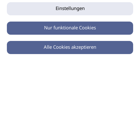
Einstellungen
Nur funktionale Cookies
Alle Cookies akzeptieren
0
Zurück
Teilen
© 2026 imSalon Verlags GmbH