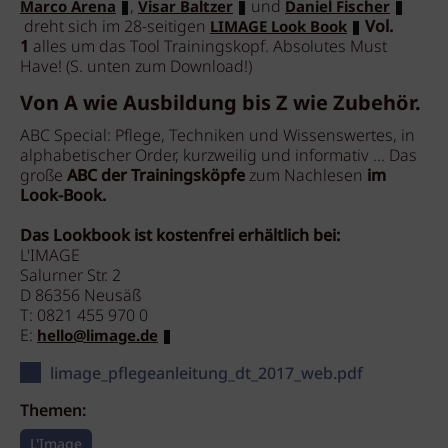
,
und
Marco Arena
Visar Baltzer
Daniel Fischer
dreht sich im 28-seitigen
Vol.
LIMAGE Look Book
1
alles um das Tool Trainingskopf. Absolutes Must
Have! (S. unten zum Download!)
Von A wie Ausbildung bis Z wie Zubehör.
ABC Special: Pflege, Techniken und Wissenswertes, in
alphabetischer Order, kurzweilig und informativ ... Das
große
ABC der Trainingsköpfe
zum Nachlesen
im
Look-Book.
Das Lookbook ist kostenfrei erhältlich bei:
L'IMAGE
Salurner Str. 2
D 86356 Neusäß
T: 0821 455 970 0
E:
hello@limage.de
limage_pflegeanleitung_dt_2017_web.pdf
Themen:
L'Image