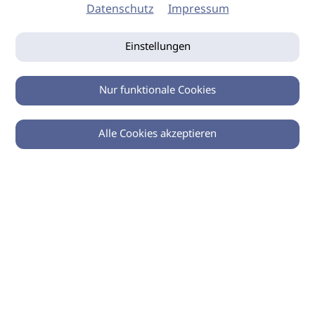
Datenschutz
Impressum
Einstellungen
Nur funktionale Cookies
Alle Cookies akzeptieren
0
Zurück
Teilen
© 2026 imSalon Verlags GmbH