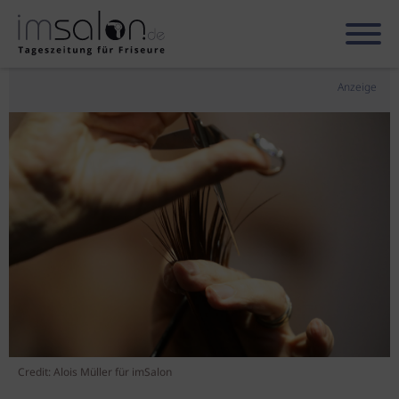
Anzeige
Credit: Alois Müller für imSalon