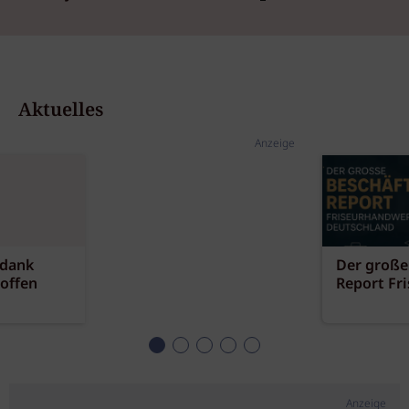
Aktuelles
Anzeige
 dank
Der große
offen
Report Fr
Anzeige