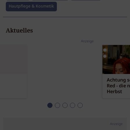
Hautpflege & Kosmetik
Aktuelles
Anzeige
Achtung sc
Red - die 
Herbst
Anzeige