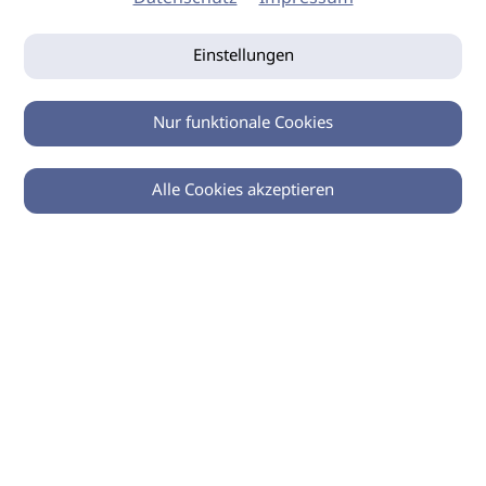
Einstellungen
Nur funktionale Cookies
Alle Cookies akzeptieren
0
Zurück
Teilen
© 2026 imSalon Verlags GmbH