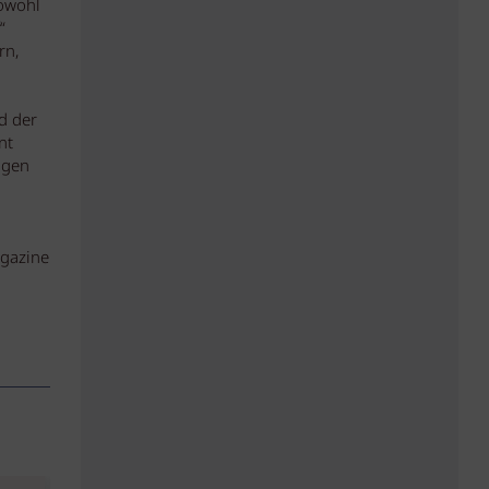
Sowohl
“
rn,
d der
nt
ngen
agazine