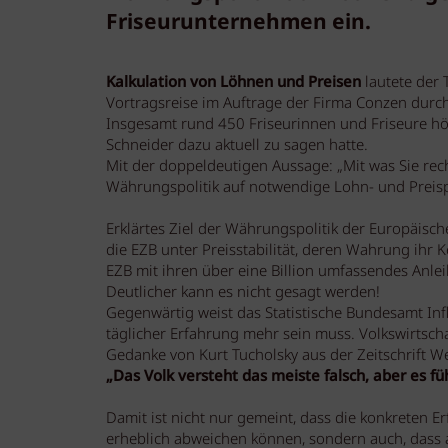
Friseurunternehmen ein.
Kalkulation von Löhnen und Preisen
lautete der T
Vortragsreise im Auftrage der Firma Conzen durc
Insgesamt rund 450 Friseurinnen und Friseure hör
Schneider dazu aktuell zu sagen hatte.
Mit der doppeldeutigen Aussage: „Mit was Sie re
Währungspolitik auf notwendige Lohn- und Preisp
Erklärtes Ziel der Währungspolitik der Europäische
die EZB unter Preisstabilität, deren Wahrung ihr K
EZB mit ihren über eine Billion umfassendes Anle
Deutlicher kann es nicht gesagt werden!
Gegenwärtig weist das Statistische Bundesamt Infl
täglicher Erfahrung mehr sein muss. Volkswirtscha
Gedanke von Kurt Tucholsky aus der Zeitschrift W
„Das Volk versteht das meiste falsch, aber es füh
Damit ist nicht nur gemeint, dass die konkreten E
erheblich abweichen können, sondern auch, dass 