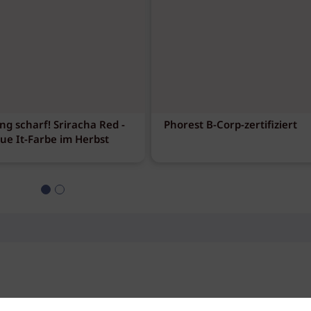
ng scharf! Sriracha Red -
Phorest B-Corp-zertifiziert
eue It-Farbe im Herbst