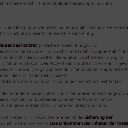
echnischer Fortschritt oder Qualitätssteigerungen aus den
r Dienstleistung im weitesten Sinne und gleichzeitig die Preise da
tisch auch aus dieser Sicht keine Preiserhöhung.
deutet das konkret
: Jährliche Preiserhöhungen für
erden von den Kunden (im Durchschnitt) mehr akzeptiert als frühe
ist zudem dringend zu raten, die augenblickliche Entwicklung im
nflation von bis zu zwei Prozent kann urplötzlich eine auch gewo
 werden. Eine solche galoppierende Inflation ist der eleganteste W
mmen, die sich immer mehr zuzieht.
Inflation, die kalkulierbar ist, solange sie noch schleichend ist.
r die nicht der einzige Nutzen von inflationären Entwicklungen. D
cheinumsätzen“ und „Scheineinkommen“ verbunden mit der
r steigen die staatlichen Einnahmen überproportional.
ensstrategie für Friseurunternehmen ist die
Sicherung der
ch auch die Inhaber zähle.
Das Einkommen der Inhaber der meis