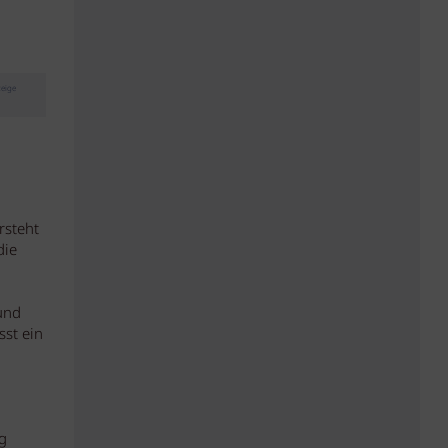
eige
rsteht
die
und
sst ein
g