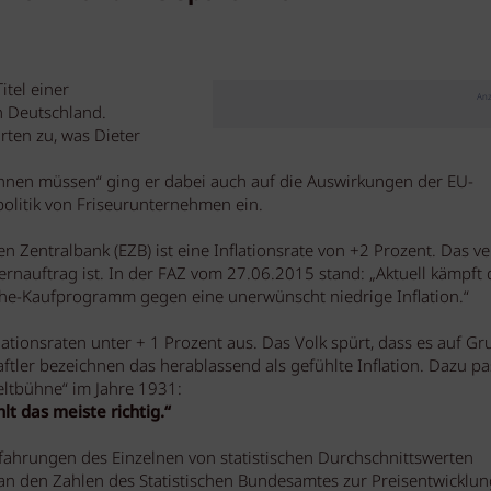
itel einer
Anz
h Deutschland.
ten zu, was Dieter
chnen müssen“ ging er dabei auch auf die Auswirkungen der EU-
olitik von Friseurunternehmen ein.
n Zentralbank (EZB) ist eine Inflationsrate von +2 Prozent. Das ve
ernauftrag ist. In der FAZ vom 27.06.2015 stand: „Aktuell kämpft 
ihe-Kaufprogramm gegen eine unerwünscht niedrige Inflation.“
ationsraten unter + 1 Prozent aus. Das Volk spürt, dass es auf Gr
ftler bezeichnen das herablassend als gefühlte Inflation. Dazu pa
eltbühne“ im Jahre 1931:
lt das meiste richtig.“
rfahrungen des Einzelnen von statistischen Durchschnittswerten
an den Zahlen des Statistischen Bundesamtes zur Preisentwicklun