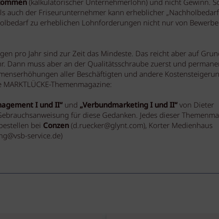
nkommen
(kalkulatorischer Unternehmerlohn) und nicht Gewinn. 
als auch der Friseurunternehmer kann erheblicher „Nachholbedarf
holbedarf zu erheblichen Lohnforderungen nicht nur von Bewerbe
n pro Jahr sind zur Zeit das Mindeste. Das reicht aber auf Grun
hr. Dann muss aber an der Qualitätsschraube zuerst und permane
menserhöhungen aller Beschäftigten und andere Kostensteigeru
 Die MARKTLÜCKE-Themenmagazine:
nagement I und II“
und
„Verbundmarketing I und II“
von Dieter
 Gebrauchsanweisung für diese Gedanken. Jedes dieser Themenm
bestellen bei
Conzen
(d.ruecker@glynt.com), Korter Medienhaus
ung@vsb-service.de)