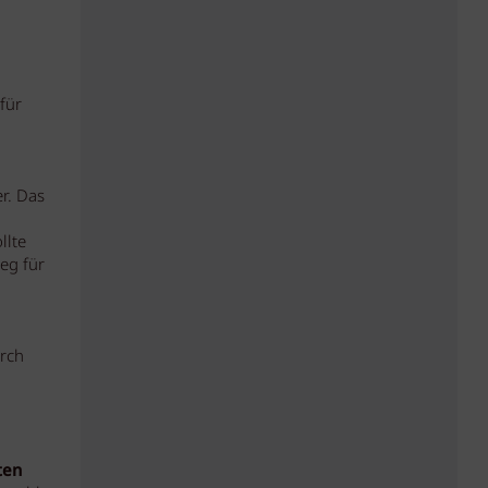
für
r. Das
llte
eg für
urch
ten