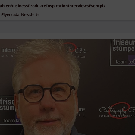
Zahlen
Business
Produkte
Inspiration
Interviews
Eventpix
n
Flyerradar
Newsletter