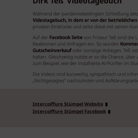
Dirk Teß‘ Videotagebuch
Während der pandemiebedingten Schließung setzt
Videotagebuch, in dem er von der betrieblichen
privaten Eindrücke und teilte diese mit seinen Ku
Auf der
Facebook Seite
von Friseur Teß sind die 
Reaktionen und Anfragen ein. So wurden
Komment
Gutscheinverkauf
oder sonstige Anliegen, Teß se
halten. Gleichzeitig nutzte er so die Chance, über
zum Beispiel, wie der installierte AirPurifier im St
Die Videos sind kurzweilig, sympathisch und inform
„Nichtgesagtes“ nachzuholen und Aufklärungsarbe
Intercoiffure Stümpel Website
Intercoiffure Stümpel Facebook