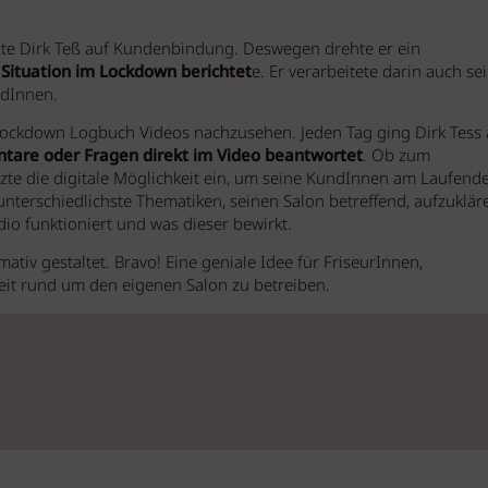
e Dirk Teß auf Kundenbindung. Deswegen drehte er ein
 Situation im Lockdown berichtet
e. Er verarbeitete darin auch se
ndInnen.
Lockdown Logbuch Videos nachzusehen. Jeden Tag ging Dirk Tess 
are oder Fragen direkt im Video beantwortet
. Ob zum
tzte die digitale Möglichkeit ein, um seine KundInnen am Laufend
 unterschiedlichste Thematiken, seinen Salon betreffend, aufzuklär
udio funktioniert und was dieser bewirkt.
ativ gestaltet. Bravo! Eine geniale Idee für FriseurInnen,
it rund um den eigenen Salon zu betreiben.