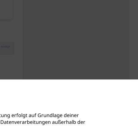
Kopfhautbalance dank
Baby Don't C
maritimen Wirkstoffen
Anzeige
ung erfolgt auf Grundlage deiner
auch Datenverarbeitungen außerhalb der