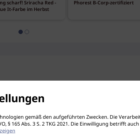
ng scharf! Sriracha Red -
Phorest B-Corp-zertifiziert
eue It-Farbe im Herbst
ellungen
hnologien gemäß den aufgeführten Zwecken. Die Verarbeit
S-GVO, § 165 Abs. 3 S. 2 TKG 2021. Die Einwilligung betrifft 
zeigen