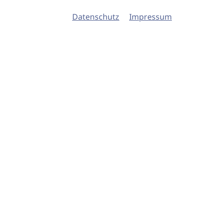
Datenschutz
Impressum
© 2026 imSalon Verlags GmbH
Newsletter
Kontakt
Team
Verlag
Mediadaten
AGB
Datenschu