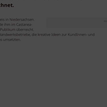
chnet.
is in Niedersachsen.
Anz
de ihm im Castanea-
 Publikum überreicht.
Handwerksbetriebe, die kreative Ideen zur KundInnen- und
s umsetzten.