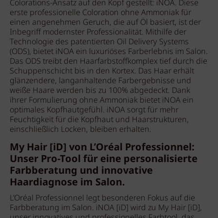
Colorations-Ansatz auf den Kopf gestellt: iNOA. Diese
erste professionelle Coloration ohne Ammoniak für
einen angenehmen Geruch, die auf Öl basiert, ist der
Inbegriff modernster Professionalität. Mithilfe der
Technologie des patentierten Oil Delivery Systems
(ODS), bietet iNOA ein luxuriöses Farberlebnis im Salon.
Das ODS treibt den Haarfarbstoffkomplex tief durch die
Schuppenschicht bis in den Kortex. Das Haar erhält
glänzendere, langanhaltende Farbergebnisse und
weiße Haare werden bis zu 100% abgedeckt. Dank
ihrer Formulierung ohne Ammoniak bietet iNOA ein
optimales Kopfhautgefühl. iNOA sorgt für mehr
Feuchtigkeit für die Kopfhaut und Haarstrukturen,
einschließlich Locken, bleiben erhalten.
My Hair [iD] von L’Oréal Professionnel:
Unser Pro-Tool für eine personalisierte
Farbberatung und innovative
Haardiagnose im Salon.
L’Oréal Professionnel legt besonderen Fokus auf die
Farbberatung im Salon. iNOA [iD] wird zu My Hair [iD],
unser innovatives und professionelles Farbtool, das