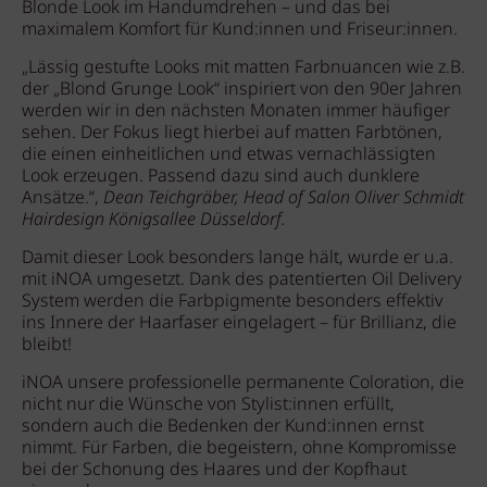
Blonde Look im Handumdrehen – und das bei
maximalem Komfort für Kund:innen und Friseur:innen.
„Lässig gestufte Looks mit matten Farbnuancen wie z.B.
der „Blond Grunge Look“ inspiriert von den 90er Jahren
werden wir in den nächsten Monaten immer häufiger
sehen. Der Fokus liegt hierbei auf matten Farbtönen,
die einen einheitlichen und etwas vernachlässigten
Look erzeugen. Passend dazu sind auch dunklere
Ansätze.“,
Dean Teichgräber, Head of Salon Oliver Schmidt
Hairdesign Königsallee Düsseldorf.
Damit dieser Look besonders lange hält, wurde er u.a.
mit iNOA umgesetzt. Dank des patentierten Oil Delivery
System werden die Farbpigmente besonders effektiv
ins Innere der Haarfaser eingelagert – für Brillianz, die
bleibt!
iNOA unsere professionelle permanente Coloration, die
nicht nur die Wünsche von Stylist:innen erfüllt,
sondern auch die Bedenken der Kund:innen ernst
nimmt. Für Farben, die begeistern, ohne Kompromisse
bei der Schonung des Haares und der Kopfhaut