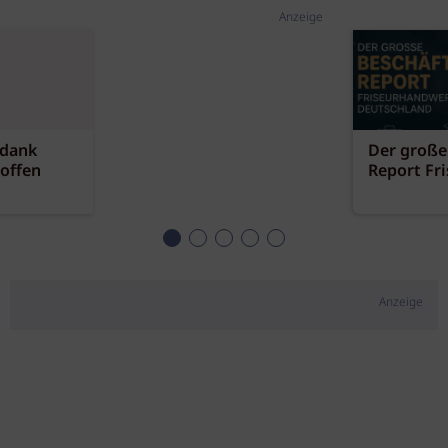
Anzeige
 dank
Der große
offen
Report Fr
Anzeige