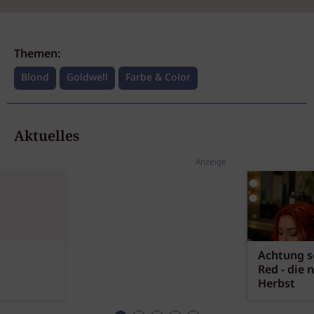
Themen:
Blond
Goldwell
Farbe & Color
Aktuelles
Anzeige
Achtung sc
Red - die 
Herbst