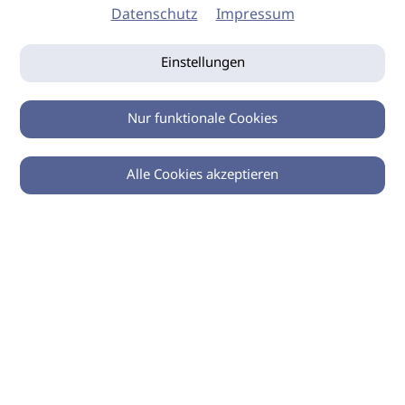
Datenschutz
Impressum
Einstellungen
Nur funktionale Cookies
Alle Cookies akzeptieren
0
Zurück
Teilen
© 2026 imSalon Verlags GmbH