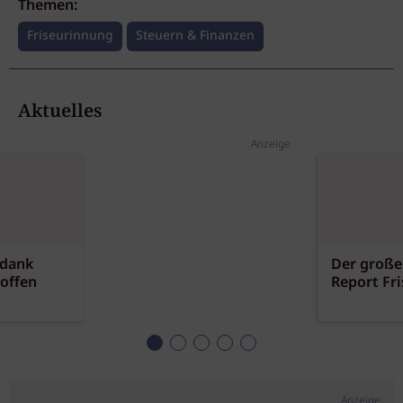
Themen:
Friseurinnung
Steuern & Finanzen
Aktuelles
Anzeige
 dank
Der große
offen
Report Fr
Anzeige