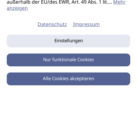
außerhalb der EU/des EWR, Art. 49 Abs. 1 lit.
...
Mehr
anzeigen
Datenschutz
Impressum
Einstellungen
Nur funktionale Cookies
Alle Cookies akzeptieren
0
Zurück
Teilen
© 2026 imSalon Verlags GmbH