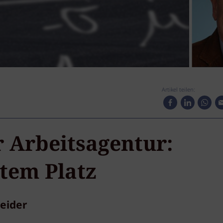
Artikel teilen:
r Arbeitsagentur:
ztem Platz
eider