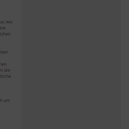
ar, wie
ere
ichen
eiten
nnen
um die
tliche
ch um