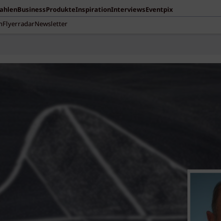
Zahlen
Business
Produkte
Inspiration
Interviews
Eventpix
n
Flyerradar
Newsletter