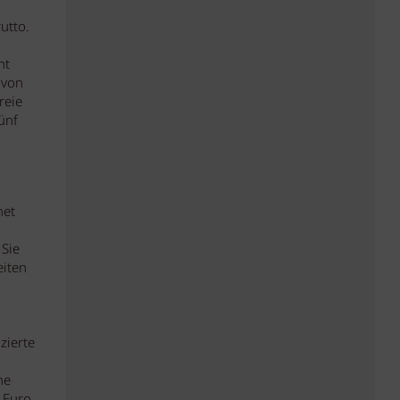
utto.
ht
 von
reie
ünf
net
 Sie
eiten
zierte
ne
 Euro.