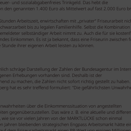
uer- und sozialabgabenfreies Trinkgeld. Das hebt die
den genannten 1.400 Euro als Mittelwert auf fast 2.000 Euro br
nden Arbeitszeit, erwirtschaften mit „privater“ Friseurarbeit nic
chwarzarbeit bis zu legalen Familienhilfe. Selbst die Kombination
emeldeter selbständiger Arbeit nimmt zu. Auch die für sie kostenf
ndes Einkommen. Es ist ja bekannt, dass eine Friseurin zwischen f
 Stunde ihrer eigenen Arbeit leisten zu können.
chlich schräge Darstellung der Zahlen der Bundesagentur im Inter
genen Erhebungen vorhanden sind. Deshalb ist der
nd zu machen, die Zahlen nicht sofort richtig gestellt zu haben.
berg hat es sehr treffend formuliert: "Die gefährlichsten Unwahrh
Unwahrheiten über die Einkommenssituation von angestellten
en gegenüberzustellen. Das wäre z. B. eine aktuelle und differen
, wie sie vor vielen Jahren von der MARKTLÜCKE schon einmal
 Jahren bleibenden strategischen Engpass Arbeitsmarkt hätte ei
 auf dem Friseurarbeitsmarkt einen PR-Wert von einigen Millionen