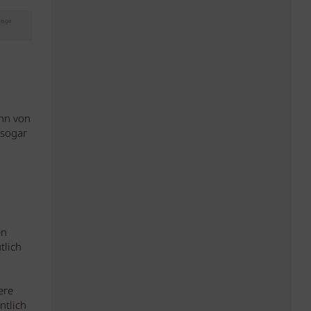
eige
ohn von
 sogar
en
tlich
ere
ntlich