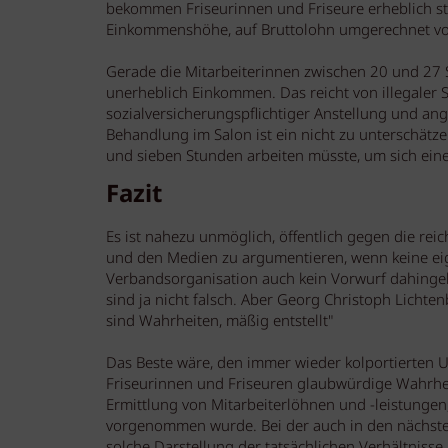
bekommen Friseurinnen und Friseure erheblich ste
Einkommenshöhe, auf Bruttolohn umgerechnet von 
Gerade die Mitarbeiterinnen zwischen 20 und 27 Stu
unerheblich Einkommen. Das reicht von illegaler S
sozialversicherungspflichtiger Anstellung und ang
Behandlung im Salon ist ein nicht zu unterschätze
und sieben Stunden arbeiten müsste, um sich eine
Fazit
Es ist nahezu unmöglich, öffentlich gegen die rei
und den Medien zu argumentieren, wenn keine ei
Verbandsorganisation auch kein Vorwurf dahingehe
sind ja nicht falsch. Aber Georg Christoph Lichten
sind Wahrheiten, mäßig entstellt"
Das Beste wäre, den immer wieder kolportierten 
Friseurinnen und Friseuren glaubwürdige Wahrheit
Ermittlung von Mitarbeiterlöhnen und -leistungen
vorgenommen wurde. Bei der auch in den nächsten
solche Darstellung der tatsächlichen Verhältnisse