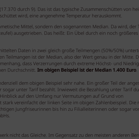
(17.370 durch 9). Das ist das typische Zusammenschütten von h
schüttet wird, eine angenehme Temperatur herauskommt.
metische Mittel, sondern den sogenannten Median. Da wird, der T
teufel) ausgetrieben. Das heißt: Ein Übel durch ein noch größeres
ittelten Daten in zwei gleich große Teilmengen (50%/50%) unterte
 Teilmangen ist der Median, also der Wert genau in der Mitte. D
ammenhang, dass Verzerrungen durch extreme Höchst- und Niedri
hen Durchschnitt.
Im obigen Beispiel ist der Median 1.400 Euro
.
nziell dem obigen Beispiel sehr nahe. Ein großer Teil der anges
 sogar unter Tarif bezahlt. Inwieweit die Bezahlung unter Tarif d
m Hinblick auf den Umfang nur Vermutungen auf Grund von
stark vereinfacht der linken Seite im obigen Zahlenbeispiel. Die 
tüchtigen Jungfriseurinnen bis hin zu Filialleiterinnen oder sogar vo
mbHs.
dwerk nicht das Gleiche. Im Gegensatz zu den meisten anderen Be