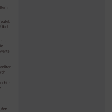
eißem
eufel,
 Übel
ilt.
ie
gwerte
tellten
urch
rechte
n
rufen