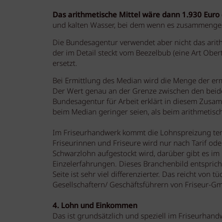
Das arithmetische Mittel wäre dann 1.930 Euro
und kalten Wasser, bei dem wenn es zusammenge
Die Bundesagentur verwendet aber nicht das arith
der im Detail steckt vom Beezelbub (eine Art Ober
ersetzt.
Bei Ermittlung des Median wird die Menge der erm
Der Wert genau an der Grenze zwischen den beiden
Bundesagentur für Arbeit erklärt in diesem Zus
beim Median geringer seien, als beim arithmetisc
Im Friseurhandwerk kommt die Lohnspreizung tende
Friseurinnen und Friseure wird nur nach Tarif oder
Schwarzlohn aufgestockt wird, darüber gibt es i
Einzelerfahrungen. Dieses Branchenbild entspricht 
Seite ist sehr viel differenzierter. Das reicht von 
Gesellschaftern/ Geschäftsführern von Friseur-G
4. Lohn und Einkommen
Das ist grundsätzlich und speziell im Friseurhan