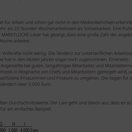
alt für Arbeit und schon gar nicht in den Medienberichten erkennb
mehr als 20 Stunden Wochenarbeitszeit als Vollzeitarbeit. Eine früh
MARKTLÜCKE-Leser hat gezeigt, dass eine große Zahl der angebl
Woche arbeitet.
 Vollkräfte nicht wenig. Die Tendenz zur untertariflichen Arbeitsz
 hat in den letzten Jahren sogar noch zugenommen. Einerseits
 Angestellte bei guten, langjährigen Mitarbeiter und Mitarbeiteri
beitszeit in Absprache von Chefs und Mitarbeitern gemogelt wird, 
alifizierte Friseurinnen und Friseure zu umgehen. Die liegen für e
esländern über 2.000 Euro.
lten Durchschnittswerte. Der Laie geht und davon aus, dass es si
ür ein einfaches Beispiel: