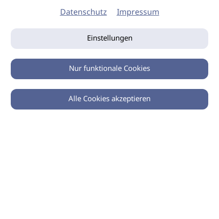
Datenschutz
Impressum
Einstellungen
Nur funktionale Cookies
Alle Cookies akzeptieren
0
Zurück
Teilen
© 2026 imSalon Verlags GmbH