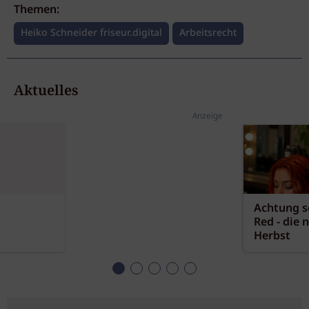
Themen:
Heiko Schneider friseur.digital
Arbeitsrecht
Aktuelles
Anzeige
Achtung sc
Red - die 
Herbst