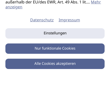
außerhalb der EU/des EWR, Art. 49 Abs. 1 lit.
...
Mehr
anzeigen
Datenschutz
Impressum
Einstellungen
Nur funktionale Cookies
Alle Cookies akzeptieren
0
Zurück
Teilen
© 2026 imSalon Verlags GmbH