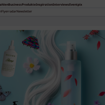
Zahlen
Business
Produkte
Inspiration
Interviews
Eventpix
n
Flyerradar
Newsletter