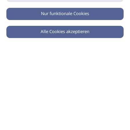
Nur funktionale Cookies
Alle Cookies akzeptieren
0
Zurück
Teilen
© 2026 imSalon Verlags GmbH
Newsletter