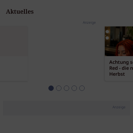
Aktuelles
Anzeige
Achtung sc
Red - die 
Herbst
Anzeige