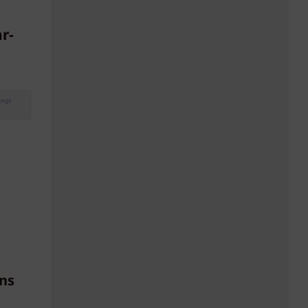
r-
eige
ns