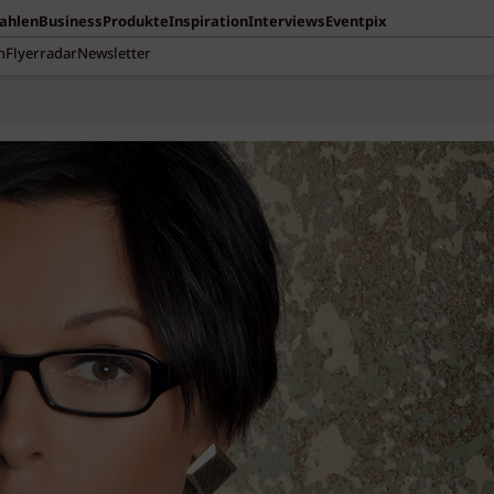
Zahlen
Business
Produkte
Inspiration
Interviews
Eventpix
n
Flyerradar
Newsletter