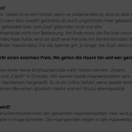
en?
. Dabei ist es von Vorteil, wenn es unbehandelt ist, dies ist aber 
s kann also sowohl gefärbtes als auch ungefärbtes Haar gespen
re gebündelt bzw. zum Zopf gebunden sind und alle
ie Haardicke nicht von Bedeutung. Am Ende muss die Perücke natür
ndes Haar hatte, wird sie auch eine Perücke mit feinem blonden 
ker Haarstruktur. Für die Spende gilt: Je länger der Zopf, desto 
rkt einen enormen Preis. Wo gehen die Haare hin und wer gara
fene leider keine Echthaarperücke mehr leisten können. Unsere
d „Capilli“ in Dresden. Wir kennen beide Haarwerkstätten sehr 
 Handarbeit hergestellt. Es ist ein tolles Gefühl, wenn wieder eine
 einen Menschen glücklich macht und ein Stück Lebensqualität
wird?
 Perückenmacherinnen der genannten Haarwerkstätten. Hier wird j
eile in Frage kommen. Die Haarspenden liegen in den Haarwerkst