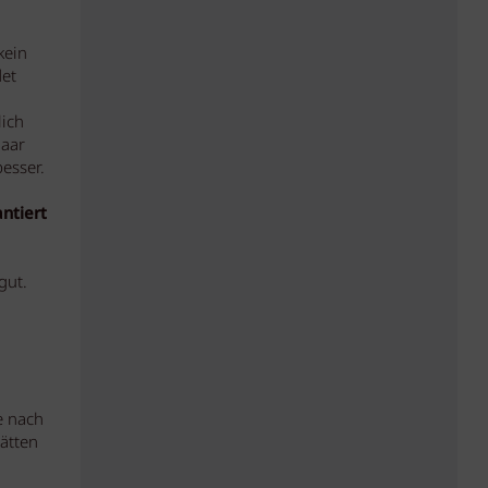
kein
det
lich
Haar
besser.
ntiert
gut.
e nach
ätten