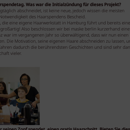
rspendetag. Was war die Initialzündung für dieses Projekt?
gtäglich abschneidet, ist keine neue, jedoch wissen die meisten
e Notwendigkeit des Haarspendens Bescheid.
n, die eine eigene Haarwerkstatt in Hamburg führt und bereits ein
 großartig! Also beschlossen wir bei maske berlin kurzerhand ein
z war im vergangenen Jahr so überwältigend, dass wir nun einen
en. Die Motivation, seine eigenen Haare abschneiden zu lassen, 
erfahren dadurch die berührendsten Geschichten und sind sehr da
haft vieler.
einen Zopf spendet, einen gratis Haarschnitt. Bieten Sie die