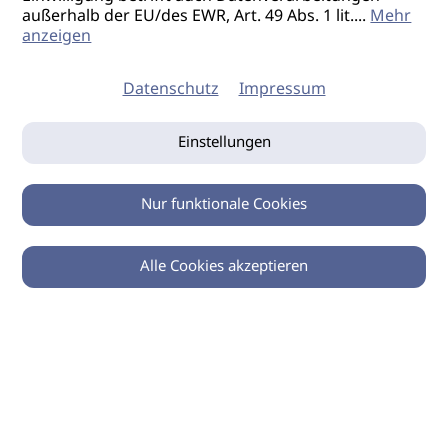
außerhalb der EU/des EWR, Art. 49 Abs. 1 lit.
...
Mehr
anzeigen
Datenschutz
Impressum
Einstellungen
Nur funktionale Cookies
Alle Cookies akzeptieren
0
Zurück
Teilen
© 2026 imSalon Verlags GmbH