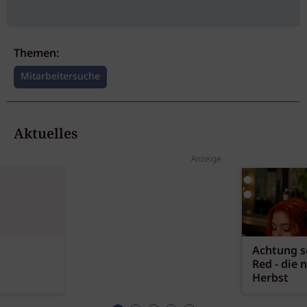
Themen:
Mitarbeitersuche
Aktuelles
Anzeige
Achtung sc
Red - die 
Herbst