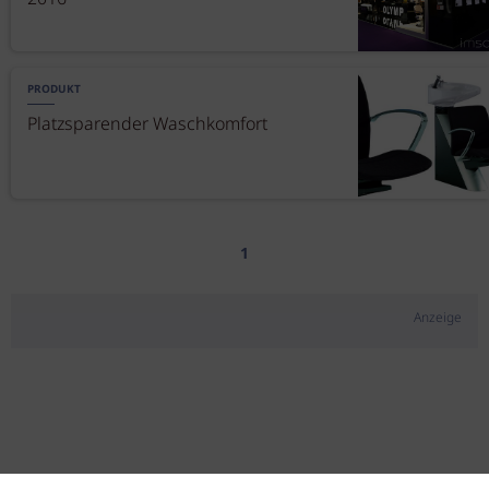
PRODUKT
Platzsparender Waschkomfort
1
Anzeige