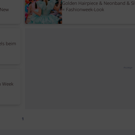
Golden Hairpiece & Neonband & Sl
 New
= Fashionweek-Look
els beim
Anzeige
on Week
1