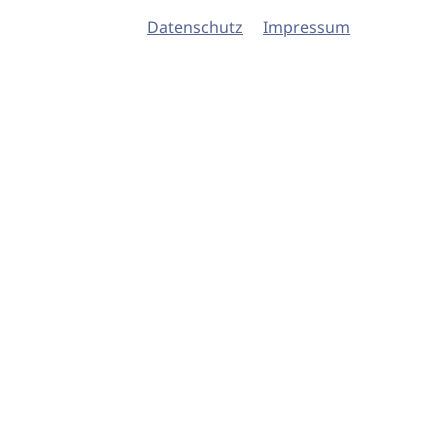
Datenschutz
Impressum
© 2026 imSalon Verlags GmbH
Newsletter
Kontakt
Team
Verlag
Mediadaten
AGB
Datenschu