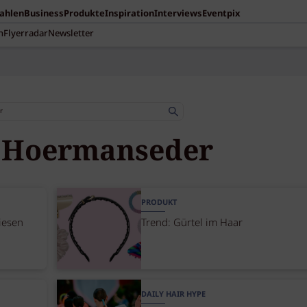
Zahlen
Business
Produkte
Inspiration
Interviews
Eventpix
n
Flyerradar
Newsletter
 Hoermanseder
PRODUKT
iesen
Trend: Gürtel im Haar
DAILY HAIR HYPE