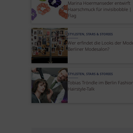
Marina Hoermanseder entwirft
Haarschmuck für invisibobble |
Flag
STYLISTEN, STARS & STORIES
Wer erfindet die Looks der Mod
Berliner Modesalon?
STYLISTEN, STARS & STORIES
Tobias Tröndle im Berlin Fashi
Hairstyle-Talk