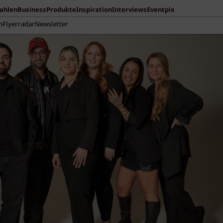
Zahlen
Business
Produkte
Inspiration
Interviews
Eventpix
n
Flyerradar
Newsletter