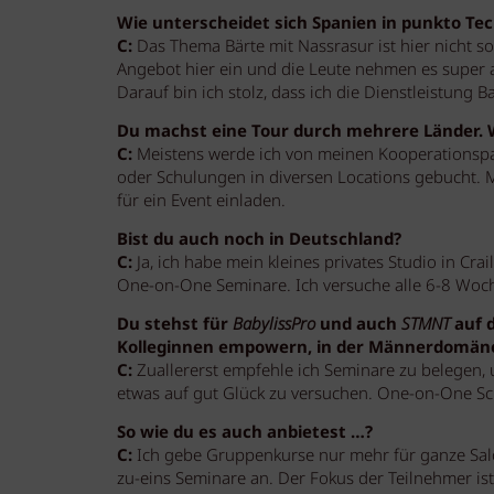
Wie unterscheidet sich Spanien in punkto Te
C:
Das Thema Bärte mit Nassrasur ist hier nicht so
Angebot hier ein und die Leute nehmen es super 
Darauf bin ich stolz, dass ich die Dienstleistung B
Du machst eine Tour durch mehrere Länder. W
C:
Meistens werde ich von meinen Kooperationsp
oder Schulungen in diversen Locations gebucht. Mi
für ein Event einladen.
Bist du auch noch in Deutschland?
C:
Ja, ich habe mein kleines privates Studio in C
One-on-One Seminare. Ich versuche alle 6-8 Woc
Du stehst für
BabylissPro
und auch
STMNT
auf d
Kolleginnen empowern, in der Männerdomäne 
C:
Zuallererst empfehle ich Seminare zu belegen, 
etwas auf gut Glück zu versuchen. One-on-One Schu
So wie du es auch anbietest …?
C:
Ich gebe Gruppenkurse nur mehr für ganze Salon
zu-eins Seminare an. Der Fokus der Teilnehmer is