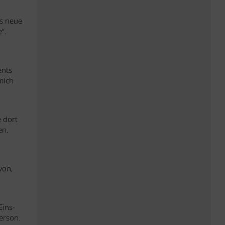
as neue
“.
ents
mich
 dort
en.
von,
Eins-
erson.