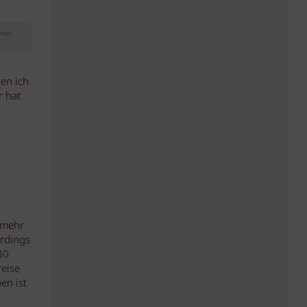
eige
nen ich
r hat
 mehr
erdings
30
reise
en ist