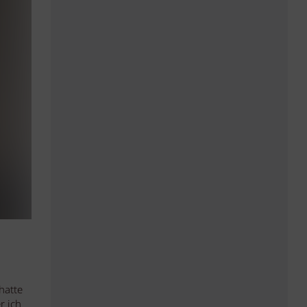
hatte
r ich