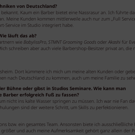
chniken von Deutschland?
 bekannt. Kaum ein Barber bietet eine Nassrasur an. Ich führte d
an. Meine Kunden kommen mittlerweile auch nur zum „Full Service
art-Service im Studio integriert habe.
ie läuft das ab?
artnern wie
BabylissPro
,
STMNT Grooming Goods
oder
Akashi
für Ev
ch schreiben aber auch viele Barbershop-Besitzer privat an, die 
railsheim. Dort kümmere ich mich um meine alten Kunden oder gebe
hen nach Deutschland zu kommen, auch um meine Familie zu seh
er Bühne oder gibst in Studios Seminare. Wie kann man
Barber erfolgreich Fuß zu fassen?
um nicht ins kalte Wasser springen zu müssen. Ich war nie Fan da
lungen sind der weitere Schritt, um Skills zu perfektionieren.
s bzw. ein gesamtes Team. Ansonsten biete ich ausschließliche 
t größer und auch meine Aufmerksamkeit gehört ganz allein der P