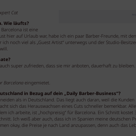
xpert Cat
Anz
a. Wie läufts?
Barcelona ist eine
gust hier auf Urlaub war, habe ich ein paar Barber-Freunde, mit de
ich noch viel als „Guest Artist“ unterwegs und der Studio-Besitze
ill.
ate?
 auch super zufrieden, dass sie mir anboten, dauerhaft zu bleiben.
or Barcelona
eingemietet.
tschland in Bezug auf dein „Daily Barber-Business“?
iden als in Deutschland. Das liegt auch daran, weil die Kunden
cht sich das Herauswachsen eines Cuts schneller bemerkbar. All
dem ich arbeite, ist „hochpreisig“ für Barcelona. Ein Schnitt kostet 
hnitt. Ich weiß aber auch, dass ich in Spanien meine deutschen P
mmen okay, die Preise je nach Land anzupassen, denn auch das Leb