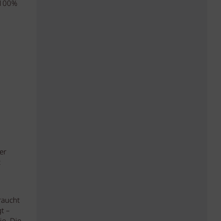
u 100%
er
:
raucht
t –