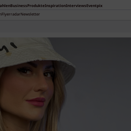
Zahlen
Business
Produkte
Inspiration
Interviews
Eventpix
n
Flyerradar
Newsletter