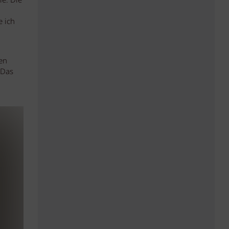
ie. Die
 ich
en
 Das