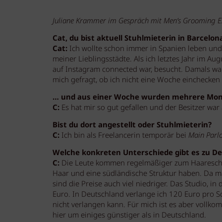
Juliane Krammer im Gespräch mit Men’s Grooming E
Cat, du bist aktuell Stuhlmieterin in Barcelon
Cat:
Ich wollte schon immer in Spanien leben und 
meiner Lieblingsstädte. Als ich letztes Jahr im Au
auf Instagram connected war, besucht. Damals war 
mich gefragt, ob ich nicht eine Woche einchecken w
… und aus einer Woche wurden mehrere Mon
C:
Es hat mir so gut gefallen und der Besitzer war
Bist du dort angestellt oder Stuhlmieterin?
C:
Ich bin als Freelancerin temporär bei
Main Parl
Welche konkreten Unterschiede gibt es zu Deu
C:
Die Leute kommen regelmäßiger zum Haareschne
Haar und eine südländische Struktur haben. Da ma
sind die Preise auch viel niedriger. Das Studio, in 
Euro. In Deutschland verlange ich 120 Euro pro Sc
nicht verlangen kann. Für mich ist es aber vollko
hier um einiges günstiger als in Deutschland.