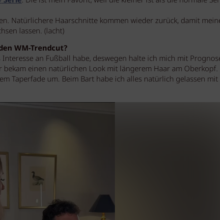
O
Serie
. Die ist mein Favorit, weil die kleiner ist als die normale Ser
n. Natürlichere Haarschnitte kommen wieder zurück, damit meine
hsen lassen. (lacht)
r den WM-Trendcut?
s Interesse an Fußball habe, deswegen halte ich mich mit Prognos
er bekam einen natürlichen Look mit längerem Haar am Oberkopf.
em Taperfade um. Beim Bart habe ich alles natürlich gelassen mit