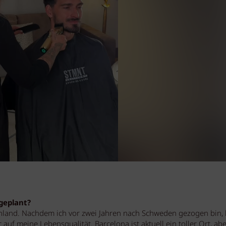
 geplant?
nland. Nachdem ich vor zwei Jahren nach Schweden gezogen bin, 
f meine Lebensqualität. Barcelona ist aktuell ein toller Ort, abe