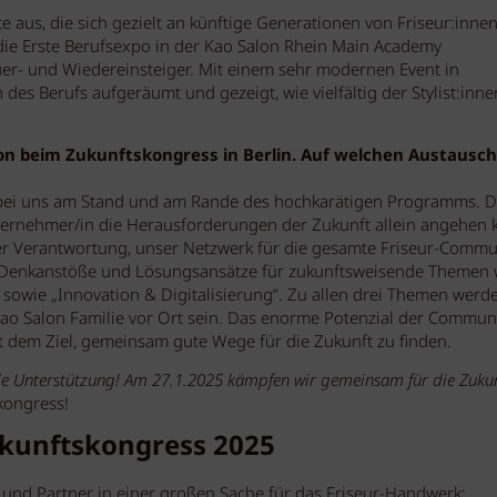
e aus, die sich gezielt an künftige Generationen von Friseur:inne
 die Erste Berufsexpo in der Kao Salon Rhein Main Academy
er- und Wiedereinsteiger. Mit einem sehr modernen Event in
s Berufs aufgeräumt und gezeigt, wie vielfältig der Stylist:inne
sion beim Zukunftskongress in Berlin. Auf welchen Austausch
 bei uns am Stand und am Rande des hochkarätigen Programms. D
ternehmer/in die Herausforderungen der Zukunft allein angehen 
der Verantwortung, unser Netzwerk für die gesamte Friseur-Commu
e Denkanstöße und Lösungsansätze für zukunftsweisende Themen 
“ sowie „Innovation & Digitalisierung“. Zu allen drei Themen werd
Kao Salon Familie vor Ort sein. Das enorme Potenzial der Commun
t dem Ziel, gemeinsam gute Wege für die Zukunft zu finden.
olle Unterstützung! Am 27.1.2025 kämpfen wir gemeinsam für die Zukun
kongress!
ukunftskongress 2025
und Partner in einer großen Sache für das Friseur-Handwerk: