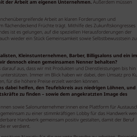
it der Arbeit am eigenen Unternehmen.
Außerdem müssen
ranchenübergreifende Arbeit an klaren Forderungen und
 flächendeckend Früchte trägt. Mithilfe des Zukunftskongresses
es ist es gelungen, auf die speziellen Herausforderungen der
uch wieder ein Stück Gemeinsamkeit sowie Selbstbewusstsein zu
lialisten, Kleinstunternehmen, Barber, Billigsalons und ein 
 wir dennoch einen gemeinsamen Nenner behalten?
es darauf aus, dass wir mit Produkten und Dienstleistungen bis hin
unterstützen. Immer im Blick haben wir dabei, den Umsatz pro K
n, für die höhere Preise erzielt werden können.
ons dabei helfen, den Teufelskreis aus niedrigen Löhnen, und
tskräfte zu finden – sowie dem angekratzten Image des
:innen sowie Salonunternehmer:innen eine Plattform für Austaus
e gemeinsam zu einer stimmkräftigen Lobby für das Handwerk wer
underbare Handwerk gemeinsam positiv gestalten, damit der Beruf
ie er verdient.