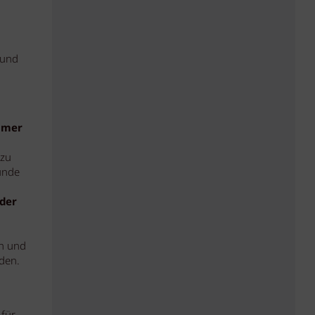
 und
immer
 zu
unde
 der
ch und
den.