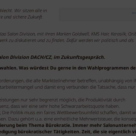
lecht. Wir sitzen alle in
Anz
e und sichere Zukunft
ao Salon Division, mit ihren Marken Goldwell, KMS Hair, Kerasilk, Or
rk zu diskutieren und zu finden. Dafür werden wir politisch und als
Salon Division DACH/CZ, im Zukunftsgespräch.
euwahlen. Was würdest Du gerne in den Wahlprogrammen de
orderungen, die alle Marktteilnehmer betreffen, unabhängig von 
itarbeitermangel und damit eng verbunden die Tatsache, dass nur
eistungen nur sehr begrenzt möglich, die Produktivität durch
enz, dass wir eine sehr hohe Schwarzarbeitsquote haben.
 Die Politik muss ein faires Wettbewerbsumfeld schaffen, damit wi
 Dazu gehört u.a. eine einheitliche Mehrwertsteuer, die konse
ierung beim Thema Bürokratie. Immer mehr Salonuntern
gung bürokratischer Tätigkeiten. Zeit, die sie eigentlich vi