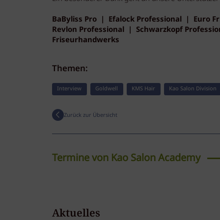
BaByliss Pro | Efalock Professional | Euro
Revlon Professional | Schwarzkopf Professi
Friseurhandwerks
Themen:
Interview
Goldwell
KMS Hair
Kao Salon Division
Zurück zur Übersicht
Termine von Kao Salon Academy
Dualsenses
Neu!
12.08.2026
Aktuelles