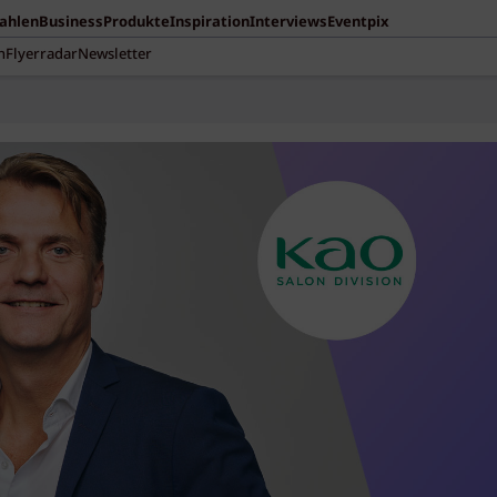
Zahlen
Business
Produkte
Inspiration
Interviews
Eventpix
n
Flyerradar
Newsletter