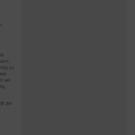
n
n
ie
kann.
nity zu
wie
en wir
ity
ft der