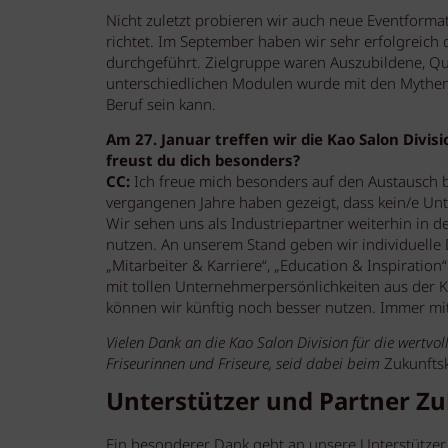
Nicht zuletzt probieren wir auch neue Eventformat
richtet. Im September haben wir sehr erfolgreich
durchgeführt. Zielgruppe waren Auszubildene, Qu
unterschiedlichen Modulen wurde mit den Mythen de
Beruf sein kann.
Am 27. Januar treffen wir die Kao Salon Divi
freust du dich besonders?
CC:
Ich freue mich besonders auf den Austausch
vergangenen Jahre haben gezeigt, dass kein/e Un
Wir sehen uns als Industriepartner weiterhin in 
nutzen. An unserem Stand geben wir individuell
„Mitarbeiter & Karriere“, „Education & Inspiration
mit tollen Unternehmerpersönlichkeiten aus der 
können wir künftig noch besser nutzen. Immer mi
Vielen Dank an die Kao Salon Division für die wertv
Friseurinnen und Friseure, seid dabei beim
Zukunfts
Unterstützer und Partner Z
Ein besonderer Dank geht an unsere Unterstützer 