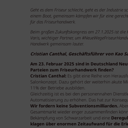
Geht es dem Friseur schlecht, geht es der Industrie sch
einem Boot, gemeinsam kämpfen wir für eine gerecht
für das Friseurhandwerk.
Beim großen Zukunftskongress am 27.1.2025 ist die K
Varis, wichtiger Partner, um #NeueWegeFriseurHandwe
Handwerk gemeinsam lauter.
Cristian Canthal, Geschäftsführer von Kao 
Am 23. Februar 2025 sind in Deutschland N
Parteien zum Friseurhandwerk finden?
Cristian Canthal:
Es gibt eine Reihe von Herausf
Salonkonzept. Dazu gehört der weiterhin akute M
11% der Betriebe ausbilden.
Gleichzeitig ist es bei den personennahen Dienstl
Automatisierung zu erhöhen. Das hat zur Konsequ
Wir fordern keine Subventionsmilliarden.
Aber,
Gesamtmarkt wieder enger zusammenfinden können.
Bekämpfung von Schwarzarbeit und eine
Deregul
klagen über enormen Zeitaufwand für die Erledi