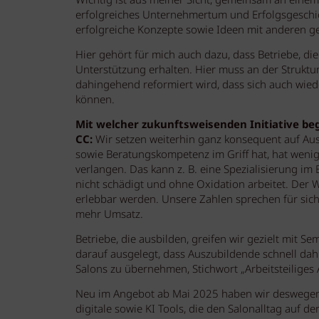
Wichtig ist aus meiner Sicht, gemeinsam an einem 
erfolgreiches Unternehmertum und Erfolgsgeschich
erfolgreiche Konzepte sowie Ideen mit anderen get
Hier gehört für mich auch dazu, dass Betriebe, di
Unterstützung erhalten. Hier muss an der Strukt
dahingehend reformiert wird, dass sich auch wie
können.
Mit welcher zukunftsweisenden Initiative beg
CC:
Wir setzen weiterhin ganz konsequent auf Au
sowie Beratungskompetenz im Griff hat, hat wenige
verlangen. Das kann z. B. eine Spezialisierung i
nicht schädigt und ohne Oxidation arbeitet. Der 
erlebbar werden. Unsere Zahlen sprechen für sic
mehr Umsatz.
Betriebe, die ausbilden, greifen wir gezielt mit S
darauf ausgelegt, dass Auszubildende schnell dah
Salons zu übernehmen, Stichwort „Arbeitsteiliges 
Neu im Angebot ab Mai 2025 haben wir deswegen „
digitale sowie KI Tools, die den Salonalltag auf d