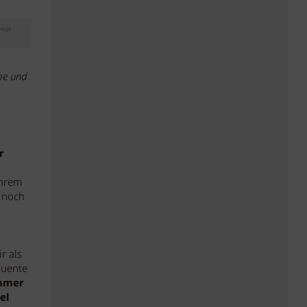
eige
ibe und
r
ihrem
 noch
r als
quente
ehmer
el