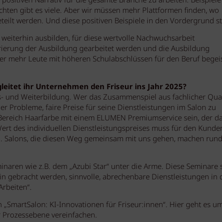
positiven Narrativ für die gesamte Branche zu arbeiten. Beispiele
ten gibt es viele. Aber wir müssen mehr Plattformen finden, wo
eilt werden. Und diese positiven Beispiele in den Vordergrund st
e weiterhin ausbilden, für diese wertvolle Nachwuchsarbeit
urierung der Ausbildung gearbeitet werden und die Ausbildung
der mehr Leute mit höheren Schulabschlüssen für den Beruf begei
leitet ihr Unternehmen den Friseur ins Jahr 2025?
s- und Weiterbildung. Wer das Zusammenspiel aus fachlicher Qual
r Probleme, faire Preise für seine Dienstleistungen im Salon zu
m Bereich Haarfarbe mit einem ELUMEN Premiumservice sein, der d
Wert des individuellen Dienstleistungspreises muss für den Kunde
h. Salons, die diesen Weg gemeinsam mit uns gehen, machen run
eminaren wie z.B. dem „Azubi Star“ unter die Arme. Diese Seminare 
in gebracht werden, sinnvolle, abrechenbare Dienstleistungen in 
Arbeiten“.
SmartSalon: KI-Innovationen für Friseur:innen“. Hier geht es u
er Prozessebene vereinfachen.