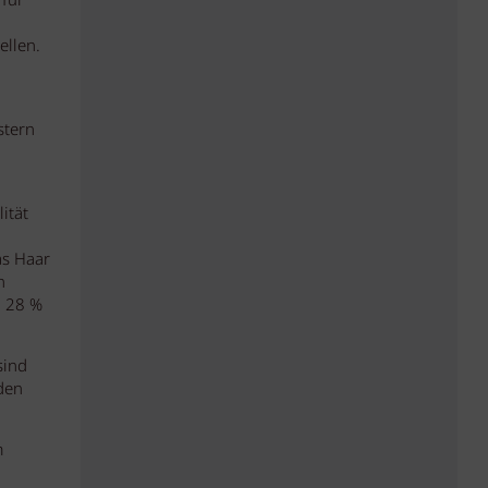
 für
ellen.
stern
ität
as Haar
n
d 28 %
sind
den
m