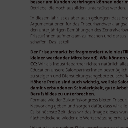
besser am Kunden verbringen können oder m
Betriebe, die noch ausbilden, unterstützt werden.
In diesem Jahr ist es aber auch gelungen, dass b
Argumentationen für das Friseurhandwerk langsam
den unterjährigen Bemühungen des Zentralverband
FriseurInnen aufmerksam zu machen und daraus a
schaffen. Das ist toll.
Der Friseurmarkt ist fragmentiert wie nie (Fi
kleiner werdender Mittelstand). Wie können
CC:
Wir als Industriepartner richten natürlich all
Education unsere SalonpartnerInnen bestmöglich 
zu steigern und Dienstleitungsangebote zu schaffe
Höhere Preise sind auch wichtig, weil sie Sal
damit verbundenen Schwierigkeit, gute Arbei
Berufsbildes zu unterbrechen.
Formate wie der Zukunftskongress bieten Friseur
Networking geben und sorgen dafür, dass wir all
Es ist höchste Zeit, dass wir das Image dieses w
flächendeckend wieder die Wertschätzung erhält, d