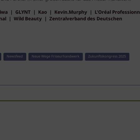
 Friwa | GLYNT | Kao | Kevin.Murphy | L'Oréal Profession
onal | Wild Beauty | Zentralverband des Deutschen
Newsfeed
Neue Wege Friseurhandwerk
Zukunftskongress 2025
Digital / ONLINE