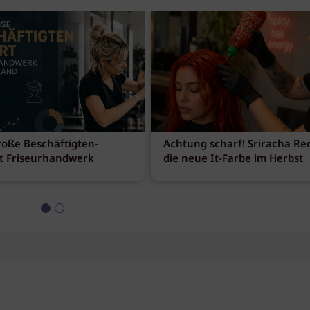
Digital / ONLINE
roße Beschäftigten-
Achtung scharf! Sriracha Red
t Friseurhandwerk
die neue It-Farbe im Herbst
Düsseldorf / NW
ab 24.08.2026
Berlin / BE