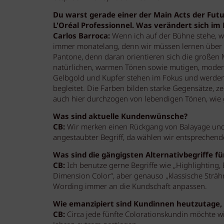
Du warst gerade einer der Main Acts der Fut
L'Oréal Professionnel. Was verändert sich im
Carlos Barroca:
Wenn ich auf der Bühne stehe, wi
immer monatelang, denn wir müssen lernen über d
Pantone, denn daran orientieren sich die großen 
natürlichen, warmen Tönen sowie mutigen, moder
Gelbgold und Kupfer stehen im Fokus und werden
begleitet. Die Farben bilden starke Gegensätze, ze
auch hier durchzogen von lebendigen Tönen, wie
Was sind aktuelle Kundenwünsche?
CB:
Wir merken einen Rückgang von Balayage und e
angestaubter Begriff, da wählen wir entsprechende
Was sind die gängigsten Alternativbegriffe f
CB:
Ich benutze gerne Begriffe wie „Highlighting,
Dimension Color“, aber genauso „klassische Strä
Wording immer an die Kundschaft anpassen.
Wie emanzipiert sind Kundinnen heutzutage,
CB:
Circa jede fünfte Colorationskundin möchte wi