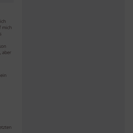
ich
f mich
s
son
, aber
 ein
etzten