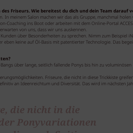
 des Friseurs. Wie bereitest du dich und dein Team darauf v
n. In meinem Salon machen wir das als Gruppe, manchmal holen 
Salon-Coaching ins Boot oder arbeiten mit dem Online-Portal ACCE
erwarten von uns, dass wir uns auskennen.
or Kunden über Besonderheiten zu sprechen. Nimm zum Beispiel i
r eben keine auf Öl-Basis mit patentierter Technologie. Das begei
tten?
angs über lange, seitlich fallende Ponys bis hin zu voluminösen 
rungsmöglichkeiten. Friseure, die nicht in diese Trickkiste greife
finitiv an Ideenreichtum und Diversität. Das wird im nächsten Jah
e, die nicht in die
 der Ponyvariationen