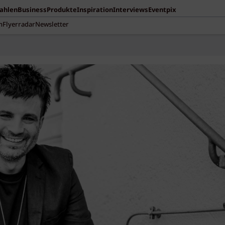
Zahlen
Business
Produkte
Inspiration
Interviews
Eventpix
n
Flyerradar
Newsletter