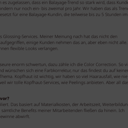
n es zugelassen, dass ein Balayage-Trend so stark wird, dass Kund
dern nur noch ein- bis zweimal pro Jahr. Wir haben das als Tren
gesetzt für eine Balayage-Kundin, die teilweise bis zu 5 Stunden im
s Glossing-Services. Meiner Meinung nach hat das nicht den
 aufgegriffen, einige Kunden nehmen das an, aber eben nicht alle.
nen flexible Looks verlangen.
seure enorm schwertun, dazu zähle ich die Color Correction. So vi
d wünschen sich eine Farbkorrektur, nur das findest du auf keine
 Thema. Kopfhaut ist wichtig, wir haben so viel Haarausfall, wie nie
weil wir tolle Kopfhaut-Services, wie Peelings anbieten. Aber all d
 vor?
liert. Das basiert auf Materialkosten, der Arbeitszeit, Weiterbildu
sämtliche Benefits meiner Mitarbeitenden fließen da hinein. Ich
ewinne abwirft.