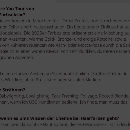
ure You Tour von
 Farbsektor?
e vor kurzem in München für L'Oréal Professionnel, recherchiere 
en Tellerrand hinauszuschauen. Ein bedeutender Einfluss hat au
Modelabels. Die 2025er-Farbpalette präsentiert eine Mischung au
nen Akzenten. Warme Gold-, Bronze- und erdige Rottöne, sowie
 von kühleren Nuancen wie Asch- oder Mocca-Rose durch die Sai
itgleich erleben wir ein Revival von sehr dunklen, düsteren Farben
 grünen Akzenten.
inen starken Anstieg an Strähnentechniken. ‚Strähnen‘ ist leider
s Wording, ob in Preislisten oder sozialen Medien.
ür Strähnen?
 Babylighting, Lowlighting, Face Framing, Foilyage, Rooted Blonde,
hnen“, wenn ich Ü50 Kundinnen bediene. Ich finde, man muss das
 wenn es ums Wissen der Chemie bei Haarfarben geht?
ssen, was da auf ihre Haut kommt, dieses Bewusstsein ist in den l