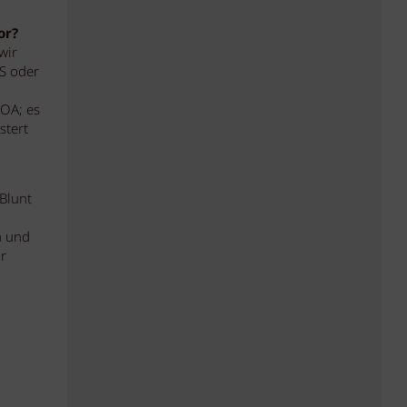
or?
wir
SS oder
NOA; es
stert
Blunt
n und
r