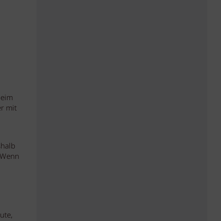
beim
r mit
shalb
. Wenn
ute,