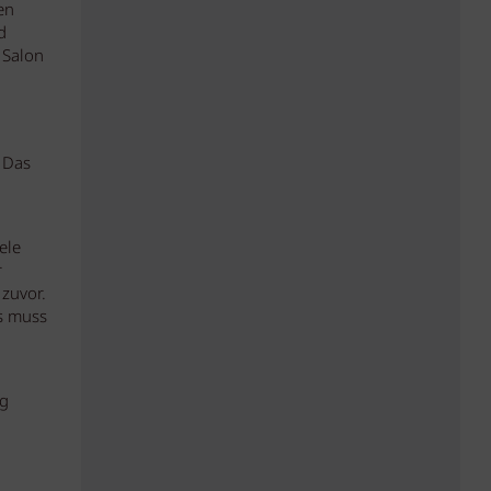
en
d
 Salon
 Das
ele
r
 zuvor.
as muss
ng