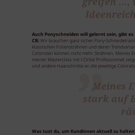
greifen …, 
Ideenreic
Auch Ponyschneiden will gelernt sein, gibt e
CB:
Wir brauchen ganz sicher Pony-Schneidetrain
klassischen Foliensträhnen und deren Trendvariant
Coloristen können nicht mehr Strähnen. Meines Erac
meiner Masterclass mit L’Oréal Professionnel zei
und andere Haarschnitte an die jeweilige Colorat
Meines E
stark auf 
räc
Was tust du, um Kundinnen aktuell zu halte