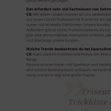
Jahren extrem gestiegen.
Das erfordert sehr viel Fachwissen von Seiten
CB:
Mit jedem Update müssen wir uns weiterbilde
uns einen L'Oréal Professionnel Trainer für ein 
nutzen Social-Media-Plattformen. Unsere Kunden 
Außerdem gibt es nichts Professionelleres, als v
gibt viele ammoniakfreie Haarfarben im Markt, abe
und überzeugt unsere Kunden.
Welche Trends beobachtest du bei Haarschni
CR:
Ganz stark im Kommen sind Ponys, von Micro-B
Bangs.
Ponyvariationen bieten viel Spielraum und Verände
eine schöne Beratung damit aufbauen, verlieren de
riesig und darin liegt eine große Chance.
Friseur
Trickkiste