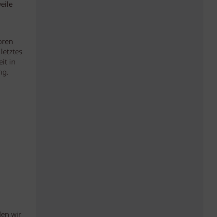
eile
oren
letztes
it in
ng.
den wir