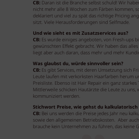
CB:
Daran ist die Branche selbst schuld! Wir habe
nicht mehr alle 8 Wochen zum Färben kommen, son
deklariert und viel zu spät das richtige Pricing an
sitzt. Viele Herausforderungen sind Selfmade.
Und wie sieht es mit Zusatzservices aus?
CB:
Es wurde einiges angeboten, von Fresh-ups bi
gewünschten Effekt gebracht. Wir haben das alles
liegt aber auch daran, dass mehr und mehr Kundin
Was glaubst du, würde sinnvoller sein?
CB:
Es gibt Services, mit deren Umsetzung sich Fri
Leute laufen mit verkorksten Haarfarben herum un
Preisliste. Ebenso ist Hair Repair ein ganz starkes
Mittlerweile schicken Hautärzte die Leute zu uns, 
kommuniziert werden.
Stichwort Preise, wie gehst du kalkulatorisch
CB:
Bei uns werden die Preise jedes Jahr neu kalku
sowie den allgemeinen Betriebskosten. Aber auch 
brauche kein Unternehmen zu führen, das keine G