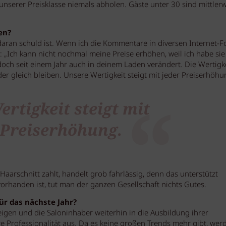
 unserer Preisklasse niemals abholen. Gäste unter 30 sind mittlerw
en?
 daran schuld ist. Wenn ich die Kommentare in diversen Internet-F
„Ich kann nicht nochmal meine Preise erhöhen, weil ich habe sie 
h doch seit einem Jahr auch in deinem Laden verändert. Die Wertigke
der gleich bleiben. Unsere Wertigkeit steigt mit jeder Preiserhöhu
rtigkeit steigt mit
 Preiserhöhung.
Haarschnitt zahlt, handelt grob fahrlässig, denn das unterstützt
orhanden ist, tut man der ganzen Gesellschaft nichts Gutes.
ür das nächste Jahr?
teigen und die Saloninhaber weiterhin in die Ausbildung ihrer
e Professionalität aus. Da es keine großen Trends mehr gibt, wer