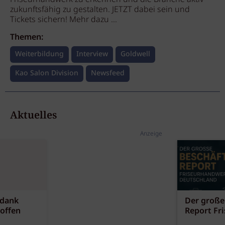
zukunftsfähig zu gestalten. JETZT dabei sein und
Tickets sichern! Mehr dazu ...
Themen:
Weiterbildung
Interview
Goldwell
Kao Salon Division
Newsfeed
Aktuelles
Anzeige
 dank
Der große
offen
Report Fr