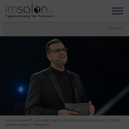
Anzeige
Sascha Haseloff, Associate Director Education Salon Germany | Credit:
Martin Hangen / Hangefoto