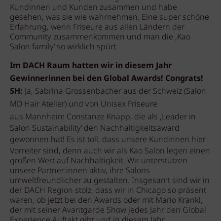
Kundinnen und Kunden zusammen und habe
gesehen, was sie wie wahrnehmen. Eine super schöne
Erfahrung, wenn Friseure aus allen Ländern der
Community zusammenkommen und man die ‚Kao
Salon family‘ so wirklich spürt.
Im DACH Raum hatten wir in diesem Jahr
Gewinnerinnen bei den Global Awards! Congrats!
SH:
Ja, Sabrina Grossenbacher aus der Schweiz (Salon
MD Hair Atelier) und von
Unisex Friseure
aus
Mannheim Constanze Knapp, die als ‚Leader in
Salon Sustainability‘ den Nachhaltigkeitsaward
gewonnen hat!
Es ist toll, dass unsere Kundinnen hier
Vorreiter sind, denn auch wir als Kao Salon legen einen
großen Wert auf Nachhaltigkeit. Wir unterstützen
unsere Partner:innen aktiv, ihre Salons
umweltfreundlicher zu gestalten. Insgesamt sind wir in
der DACH Region stolz, dass wir in Chicago so präsent
waren, ob jetzt bei den Awards oder mit Mario Krankl,
der mit seiner Avantgarde Show jedes Jahr den Global
Experience Auftakt gibt und in diesem Jahr