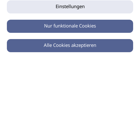
Einstellungen
Nur funktionale Cookies
Alle Cookies akzeptieren
0
Zurück
Teilen
© 2026 imSalon Verlags GmbH