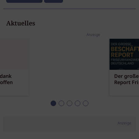
Aktuelles
Anzeige
 dank
Der große
offen
Report Fr
Anzeige