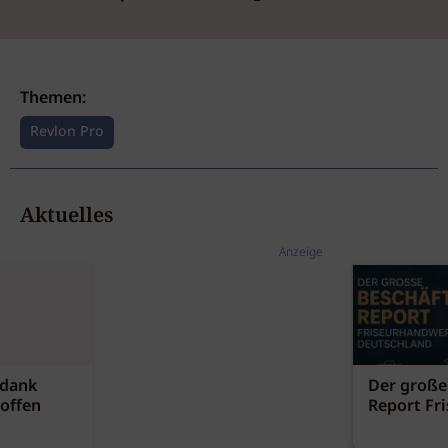
Themen:
Revlon Pro
Aktuelles
Anzeige
 dank
Der große
offen
Report Fr