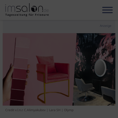
Anzeige
Credit v.l.n.r. C.Alimyakubov | Lara SH | Olymp