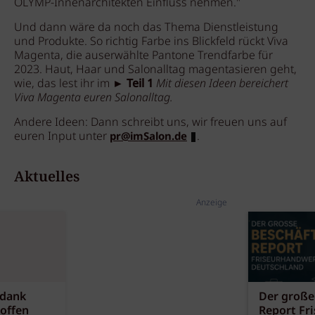
OLYMP-Innenarchitekten Einfluss nehmen."
Und dann wäre da noch das Thema Dienstleistung
und Produkte. So richtig Farbe ins Blickfeld rückt Viva
Magenta, die auserwählte Pantone Trendfarbe für
2023. Haut, Haar und Salonalltag magentasieren geht,
wie, das lest ihr im ►
Teil 1
Mit diesen Ideen bereichert
Viva Magenta euren Salonalltag.
Andere Ideen: Dann schreibt uns, wir freuen uns auf
euren Input unter
.
pr@imSalon.de
Aktuelles
Anzeige
 dank
Der große
offen
Report Fr