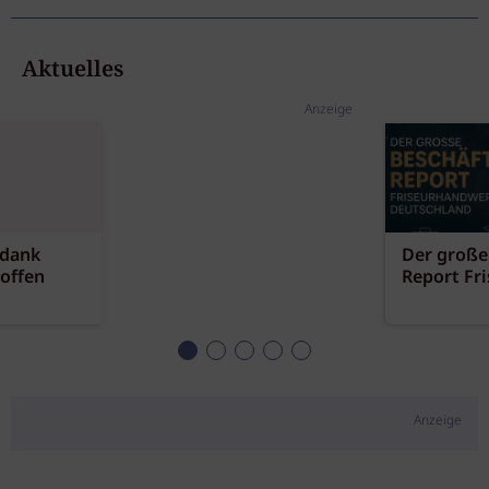
Aktuelles
Anzeige
 dank
Der große
offen
Report Fr
Anzeige