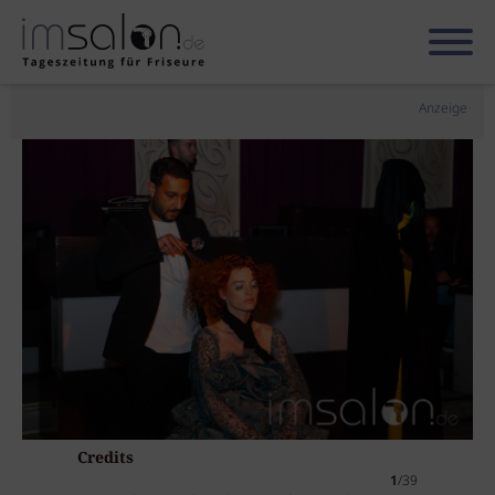
Anzeige
Credits
1
/39