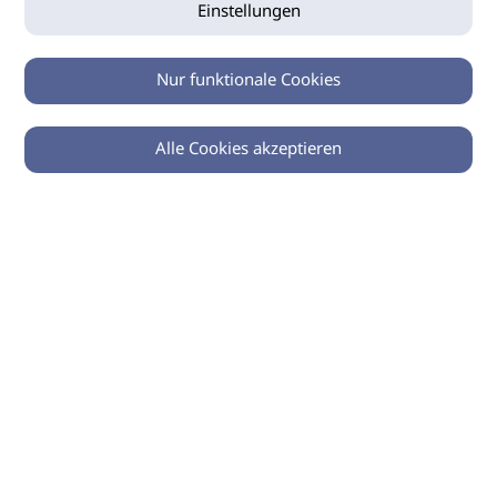
Einstellungen
Nur funktionale Cookies
Alle Cookies akzeptieren
0
Zurück
Teilen
© 2026 imSalon Verlags GmbH