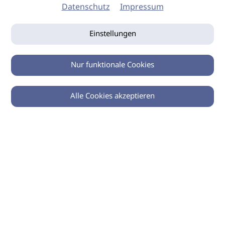
Datenschutz
Impressum
Einstellungen
Nur funktionale Cookies
Alle Cookies akzeptieren
0
Zurück
Teilen
© 2026 imSalon Verlags GmbH