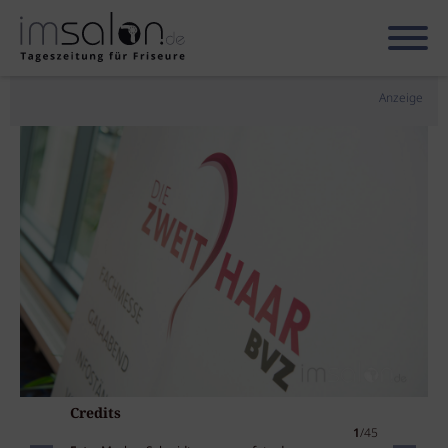
Anzeige
Credits
1
/45