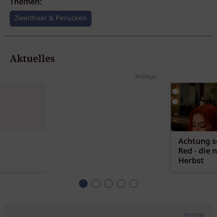
Themen:
Zweithaar & Perücken
Aktuelles
Anzeige
Achtung sc
Red - die 
Herbst
Anzeige