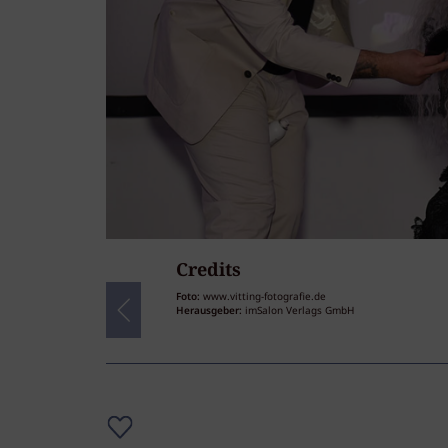
Credits
40
/40
Foto:
www.vitting-fotografie.de
Herausgeber:
imSalon Verlags GmbH