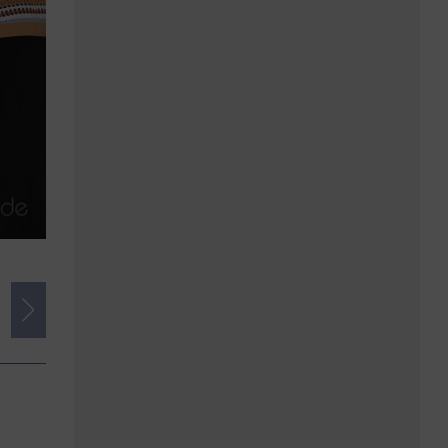
Credits
Foto:
www.vitting-fotografie.de
Herausgeber:
imSalon Verlags GmbH