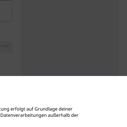
Kopfhautbalance dank
Baby Don't C
maritimen Wirkstoffen
Anzeige
ung erfolgt auf Grundlage deiner
auch Datenverarbeitungen außerhalb der