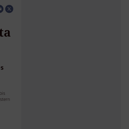
ta
es
bis
stern