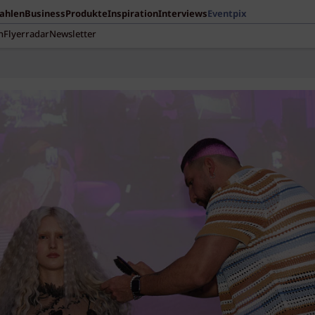
Zahlen
Business
Produkte
Inspiration
Interviews
Eventpix
n
Flyerradar
Newsletter