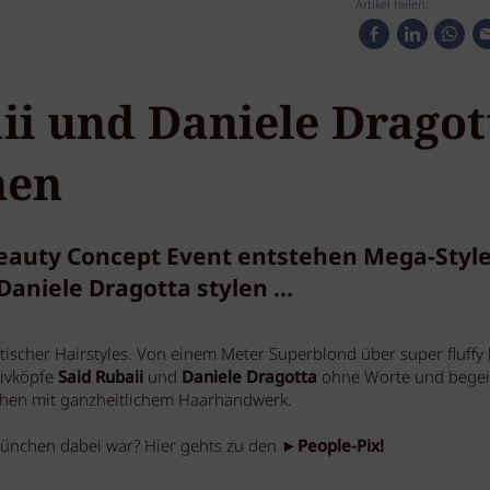
Artikel teilen:
ii und Daniele Dragot
hen
eauty Concept Event entstehen Mega-Styl
aniele Dragotta stylen ...
ischer Hairstyles. Von einem Meter Superblond über super fluffy 
tivköpfe
Said Rubaii
und
Daniele Dragotta
ohne Worte und begei
hen mit ganzheitlichem Haarhandwerk.
ünchen dabei war? Hier gehts zu den
►People-Pix!