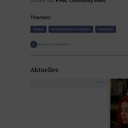
Das war das
►ABC Community Event.
Themen:
Henkel
Authentic Beauty Concept
Newsfeed
Zurück zur Übersicht
Aktuelles
Anzeige