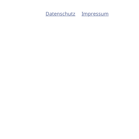
Datenschutz
Impressum
© 2026 imSalon Verlags GmbH
Newsletter
Kontakt
Team
Verlag
Mediadaten
AGB
Datenschu