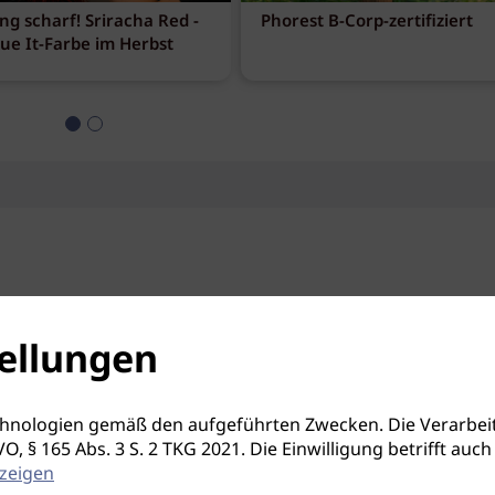
ng scharf! Sriracha Red -
Phorest B-Corp-zertifiziert
eue It-Farbe im Herbst
ellungen
hnologien gemäß den aufgeführten Zwecken. Die Verarbeit
S-GVO, § 165 Abs. 3 S. 2 TKG 2021. Die Einwilligung betrifft 
zeigen