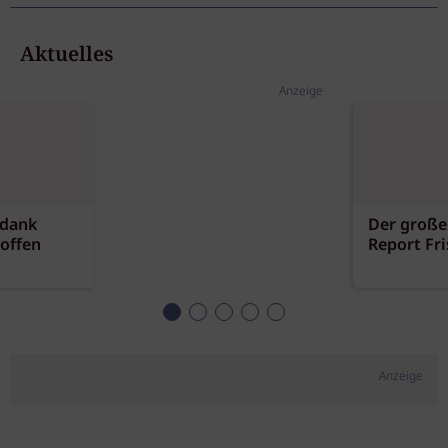
Aktuelles
Anzeige
 dank
Der große
offen
Report Fr
Anzeige