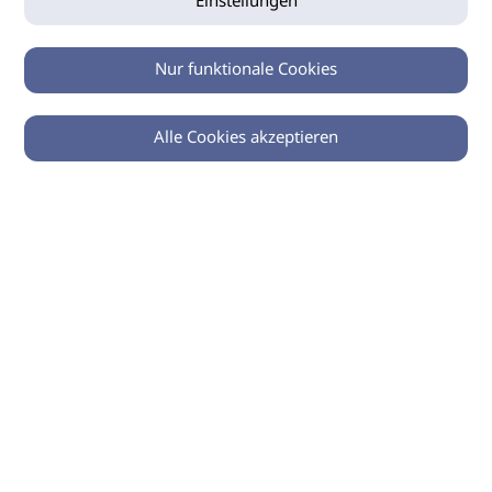
Einstellungen
Nur funktionale Cookies
Alle Cookies akzeptieren
0
Zurück
Teilen
© 2026 imSalon Verlags GmbH