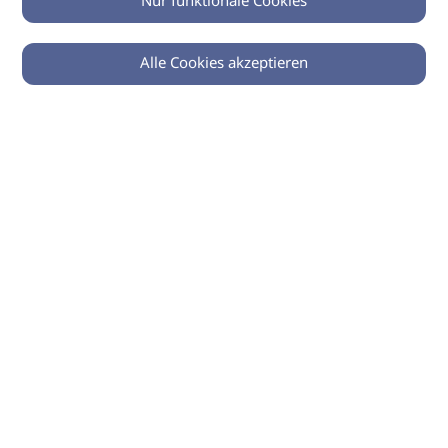
Nur funktionale Cookies
Alle Cookies akzeptieren
© 2026 imSalon Verlags GmbH
Newsletter
Kontakt
Team