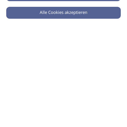
Alle Cookies akzeptieren
© 2026 imSalon Verlags GmbH
Newsletter
Kontakt
Team
Verlag