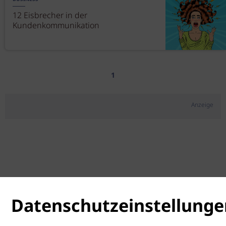
12 Eisbrecher in der
Kundenkommunikation
1
Anzeige
Datenschutzeinstellunge