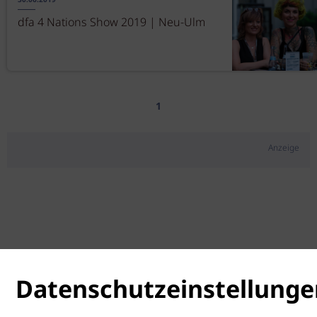
30.06.2019
dfa 4 Nations Show 2019 | Neu-Ulm
1
Anzeige
Datenschutzeinstellunge