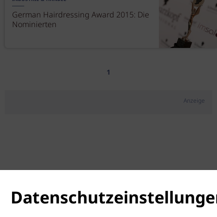
German Hairdressing Award 2015: Die
Nominierten
1
Anzeige
Datenschutzeinstellunge