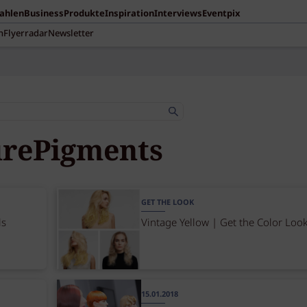
Zahlen
Business
Produkte
Inspiration
Interviews
Eventpix
n
Flyerradar
Newsletter
rePigments
GET THE LOOK
ls
Vintage Yellow | Get the Color Loo
15.01.2018