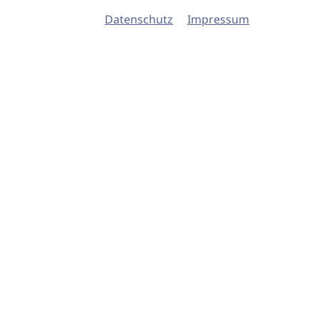
Datenschutz
Impressum
© 2026 imSalon Verlags GmbH
Newsletter
Kontakt
Team
Verlag
Mediadaten
AGB
Datenschu