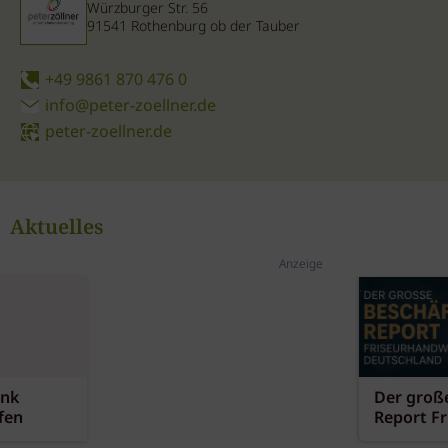
Würzburger Str. 56
91541 Rothenburg ob der Tauber
+49 9861 870 476 0
info@peter-zoellner.de
peter-zoellner.de
Aktuelles
Anzeige
ank
Der große
fen
Report F