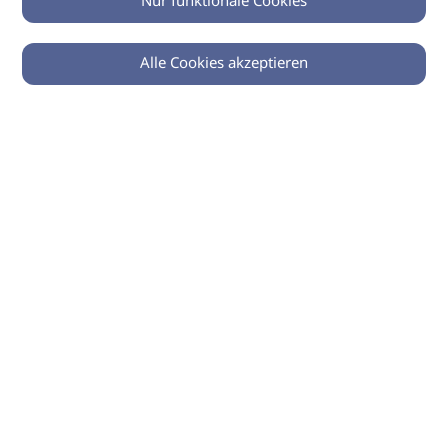
Nur funktionale Cookies
Alle Cookies akzeptieren
© 2026 imSalon Verlags GmbH
Newsletter
Kontakt
Team