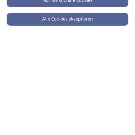
Nur funktionale Cookies
Alle Cookies akzeptieren
© 2026 imSalon Verlags GmbH
Newsletter
Kontakt
Team