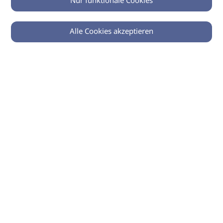
Nur funktionale Cookies
Alle Cookies akzeptieren
© 2026 imSalon Verlags GmbH
Newsletter
Kontakt
Team