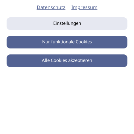
Datenschutz
Impressum
Einstellungen
Nur funktionale Cookies
Alle Cookies akzeptieren
0
Zurück
Teilen
© 2026 imSalon Verlags GmbH