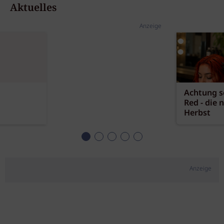
Aktuelles
Anzeige
Achtung sc
Red - die 
Herbst
Anzeige