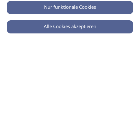
Nur funktionale Cookies
Alle Cookies akzeptieren
0
Zurück
Teilen
© 2026 imSalon Verlags GmbH
Newsletter
Kontakt