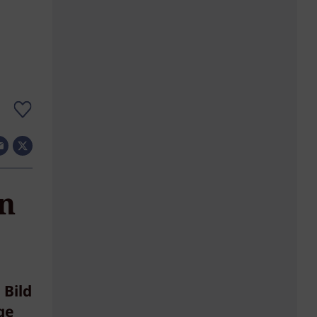
n
 Bild
ge