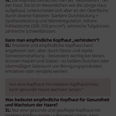
SL:
Die Kopfhaut betrachtet man als "besonderen" Teil
der Haut. Sie ist im Wesentlichen wie die übrige Haut
aufgebaut, unterscheidet sich aber an der Oberfläche
durch diverse Faktoren: Stärkere Durchblutung =
Syntheseleistung und Wärmeregulation, höhere
Follikeldichte (200–250 pro cm²), zahlreiche Talgdrüsen,
zahlreiche Schweißdrüsen.
Kann man empfindliche Kopfhaut „verhindern“?
SL:
Trockene und empfindliche Kopfhaut kann
angeboren sein, aber durch Stress und starke
Sonneneinstrahlung – besonders wichtig bei feinen,
dünnen Haaren und Glatze – zu heißem Duschen oder
übermäßigen Gebrauch von Reinigungsprodukten
entstehen oder verstärkt werden.
Nur eine Kopfhaut mit intaktem Kopfhautmilieu
kann gesunde Haare wachsen lassen."
Was bedeutet empfindliche Kopfhaut für Gesundheit
und Wachstum der Haare?
SL:
Nur eine gesunde und gepflegte Kopfhaut mit
intaktem Kopfhautmilieu = Barrierefunktion, kann