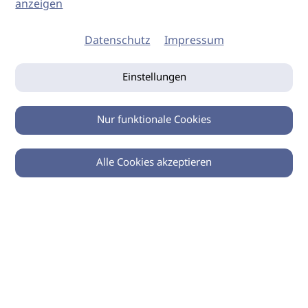
anzeigen
Datenschutz
Impressum
Einstellungen
Nur funktionale Cookies
Alle Cookies akzeptieren
0
Zurück
Teilen
© 2026 imSalon Verlags GmbH