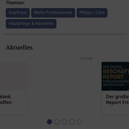
Themen:
Kopfhaut
Wella Professionals
Pflege / Care
Hautpflege & Kosmetik
Aktuelles
Anzeige
 dank
Der große
offen
Report Fr